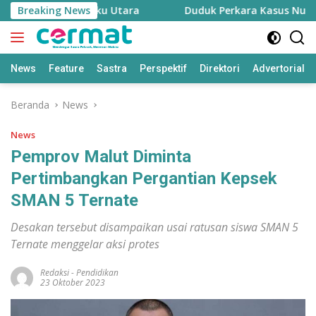
Langsung
itanam di Maluku Utara
Breaking News
Duduk Perkara Kasus Nurjaya I
ke
konten
News
Feature
Sastra
Perspektif
Direktori
Advertorial
Beranda
News
News
Pemprov Malut Diminta
Pertimbangkan Pergantian Kepsek
SMAN 5 Ternate
Desakan tersebut disampaikan usai ratusan siswa SMAN 5
Ternate menggelar aksi protes
Redaksi
-
Pendidikan
23 Oktober 2023