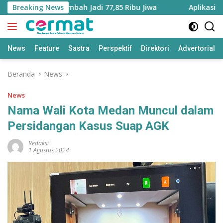
Langsung
ku Utara Bertambah Jadi 77,85 Ribu Jiwa
Breaking News
Aplikasi ‘Tera
ke
konten
News
Feature
Sastra
Perspektif
Direktori
Advertorial
Beranda
News
News
Nama Wali Kota Medan Muncul dalam
Persidangan Kasus Suap AGK
Redaksi
1 Agustus 2024