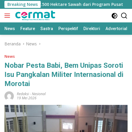
Langsung
langan Jatah 7.500 Hektare Sawah dari Program Pusat
Breaking News
ke
konten
News
Feature
Sastra
Perspektif
Direktori
Advertorial
Beranda
News
News
Nobar Pesta Babi, Bem Unipas Soroti
Isu Pangkalan Militer Internasional di
Morotai
Redaksi
-
Nasional
19 Mei 2026