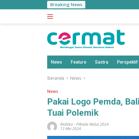
Langsung
Breaking News
ke
konten
News
Feature
Sastra
Perspektif
Beranda
News
News
Pakai Logo Pemda, Bal
Tuai Polemik
Redaksi
-
Pilkada Malut 2024
13 Mei 2024