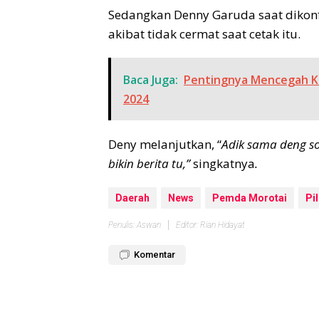
Sedangkan Denny Garuda saat dikonf
akibat tidak cermat saat cetak itu.
Baca Juga:
Pentingnya Mencegah Kon
2024
Deny melanjutkan, “
Adik sama deng so
bikin berita tu,”
singkatnya
.
Daerah
News
Pemda Morotai
Pi
Penulis: Aswan
Editor: Rian Hidayat
Komentar