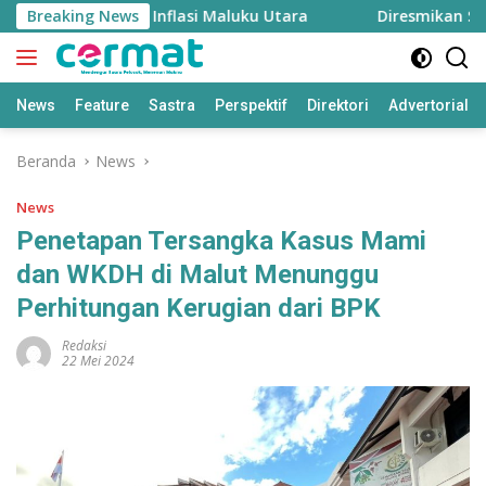
Langsung
gan, Menjaga Inflasi Maluku Utara
Breaking News
Diresmikan Sultan
ke
konten
News
Feature
Sastra
Perspektif
Direktori
Advertorial
Beranda
News
News
Penetapan Tersangka Kasus Mami
dan WKDH di Malut Menunggu
Perhitungan Kerugian dari BPK
Redaksi
22 Mei 2024