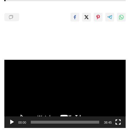
Pemutar
Video
00:00
38:45