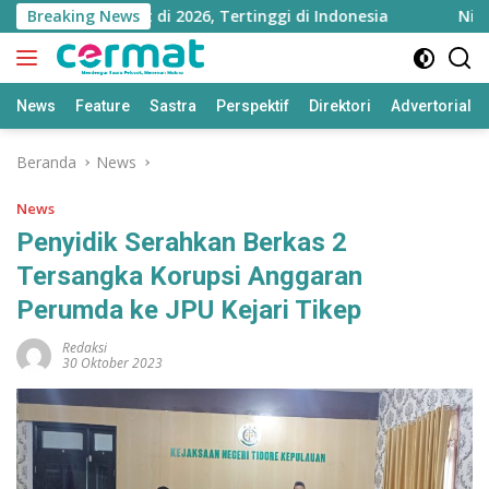
Langsung
tara Melejit di 2026, Tertinggi di Indonesia
Breaking News
Ningsi D
ke
konten
News
Feature
Sastra
Perspektif
Direktori
Advertorial
Beranda
News
News
Penyidik Serahkan Berkas 2
Tersangka Korupsi Anggaran
Perumda ke JPU Kejari Tikep
Redaksi
30 Oktober 2023