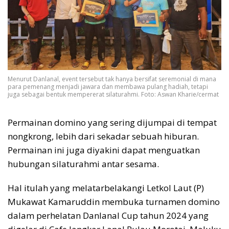
Menurut Danlanal, event tersebut tak hanya bersifat seremonial di mana
para pemenang menjadi jawara dan membawa pulang hadiah, tetapi
juga sebagai bentuk mempererat silaturahmi. Foto: Aswan Kharie/cermat
Permainan domino yang sering dijumpai di tempat
nongkrong, lebih dari sekadar sebuah hiburan.
Permainan ini juga diyakini dapat menguatkan
hubungan silaturahmi antar sesama.
Hal itulah yang melatarbelakangi Letkol Laut (P)
Mukawat Kamaruddin membuka turnamen domino
dalam perhelatan Danlanal Cup tahun 2024 yang