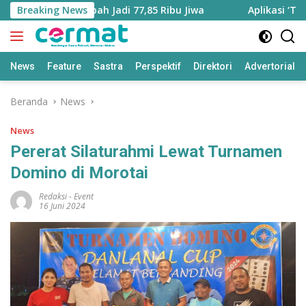
Langsung
Utara Bertambah Jadi 77,85 Ribu Jiwa
Breaking News
Aplikasi ‘Teras P
ke
konten
News
Feature
Sastra
Perspektif
Direktori
Advertorial
Beranda
News
News
Pererat Silaturahmi Lewat Turnamen
Domino di Morotai
Redaksi
-
Event
16 Juni 2024