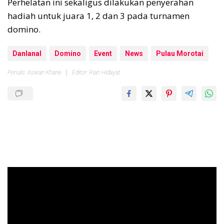
Perhelatan ini sekaligus dilakukan penyerahan
hadiah untuk juara 1, 2 dan 3 pada turnamen
domino.
Danlanal
Domino
Event
News
Pulau Morotai
Penulis: Aswan Kharie
Editor: Rian Hidayat
Pemutar
Video