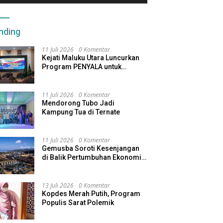
nding
11 Juli 2026
0 Komentar
Kejati Maluku Utara Luncurkan
Program PENYALA untuk
Tingkatkan Kinerja Jaksa
11 Juli 2026
0 Komentar
Mendorong Tubo Jadi
Kampung Tua di Ternate
11 Juli 2026
0 Komentar
Gemusba Soroti Kesenjangan
di Balik Pertumbuhan Ekonomi
Maluku Utara
13 Juli 2026
0 Komentar
Kopdes Merah Putih, Program
Populis Sarat Polemik