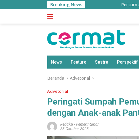
Langsung
Breaking News
Pertumbuhan Ekonomi Mal
ke
konten
News
Feature
Sastra
Perspektif
Beranda
Advetorial
Advetorial
Peringati Sumpah Pemu
dengan Anak-anak Pan
Redaksi
-
Pemerintahan
28 Oktober 2023