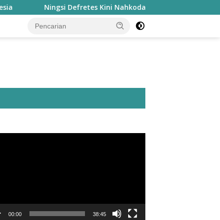
si Defretes Kini Nahkodai Forum Studi Independensia
utar
o
00:00
38:45