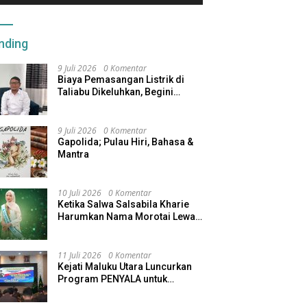
nding
9 Juli 2026
0 Komentar
Biaya Pemasangan Listrik di
Taliabu Dikeluhkan, Begini
Respons PLN
9 Juli 2026
0 Komentar
Gapolida; Pulau Hiri, Bahasa &
Mantra
10 Juli 2026
0 Komentar
Ketika Salwa Salsabila Kharie
Harumkan Nama Morotai Lewat
Duta Ekobudaya Indonesia
11 Juli 2026
0 Komentar
Kejati Maluku Utara Luncurkan
Program PENYALA untuk
Tingkatkan Kinerja Jaksa