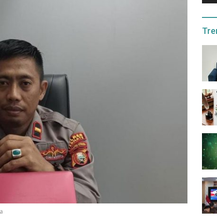
Tre
wa