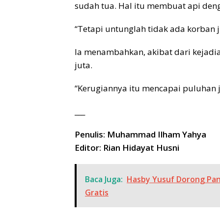
sudah tua. Hal itu membuat api den
“Tetapi untunglah tidak ada korban j
Ia menambahkan, akibat dari kejadi
juta.
“Kerugiannya itu mencapai puluhan j
___
Penulis: Muhammad Ilham Yahya
Editor: Rian Hidayat Husni
Baca Juga:
Hasby Yusuf Dorong Pan
Gratis