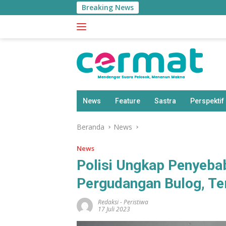
Langsung
Breaking News
ke
konten
News
Feature
Sastra
Perspektif
Beranda
News
News
Polisi Ungkap Penyeba
Pergudangan Bulog, Te
Redaksi
-
Peristiwa
17 Juli 2023