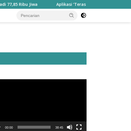
bu Jiwa
Aplikasi ‘Teras Pendidikan’ Disiapkan untuk Pan
utar
o
00:00
38:45