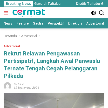
Langsung
 Pantau Kinerja Guru di Taliabu
Breaking News
Disdik Taliabu Gagas H
ke
konten
News
Feature
Sastra
Perspektif
Direktori
Advertorial
Beranda
Advetorial
Advetorial
Rekrut Relawan Pengawasan
Partisipatif, Langkah Awal Panwaslu
Ternate Tengah Cegah Pelanggaran
Pilkada
Redaksi
19 September 2024