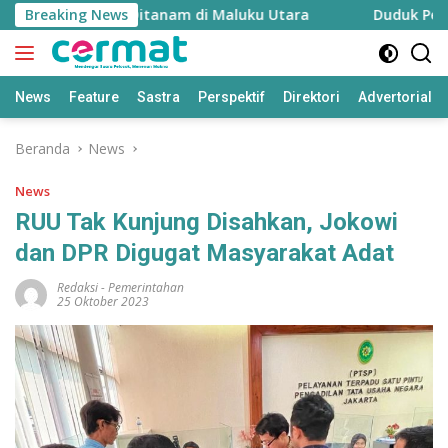
Langsung
Bibit Telah Ditanam di Maluku Utara
Breaking News
Duduk Perkara Kas
ke
konten
News
Feature
Sastra
Perspektif
Direktori
Advertorial
Beranda
News
News
RUU Tak Kunjung Disahkan, Jokowi
dan DPR Digugat Masyarakat Adat
Redaksi
-
Pemerintahan
25 Oktober 2023