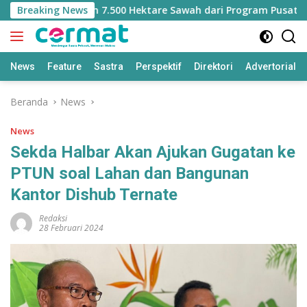
Langsung
hilangan Jatah 7.500 Hektare Sawah dari Program Pusat
Breaking News
ke
konten
News
Feature
Sastra
Perspektif
Direktori
Advertorial
Beranda
News
News
Sekda Halbar Akan Ajukan Gugatan ke
PTUN soal Lahan dan Bangunan
Kantor Dishub Ternate
Redaksi
28 Februari 2024