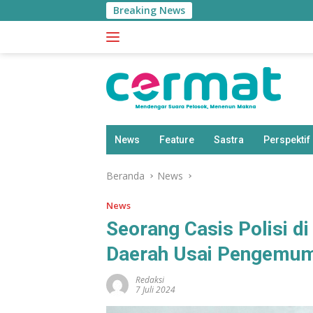
Langsung
Breaking News
Sherly Wa
ke
konten
News
Feature
Sastra
Perspektif
Beranda
News
News
Seorang Casis Polisi di
Daerah Usai Pengemum
Redaksi
7 Juli 2024