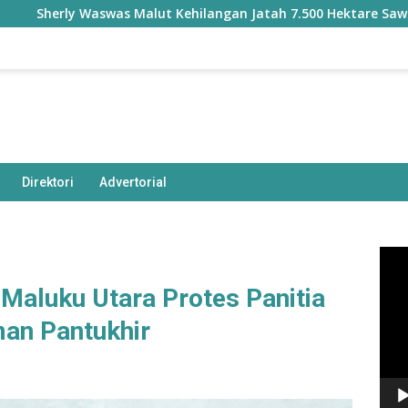
swas Malut Kehilangan Jatah 7.500 Hektare Sawah dari Progra
Direktori
Advertorial
Pem
Vide
 Maluku Utara Protes Panitia
an Pantukhir