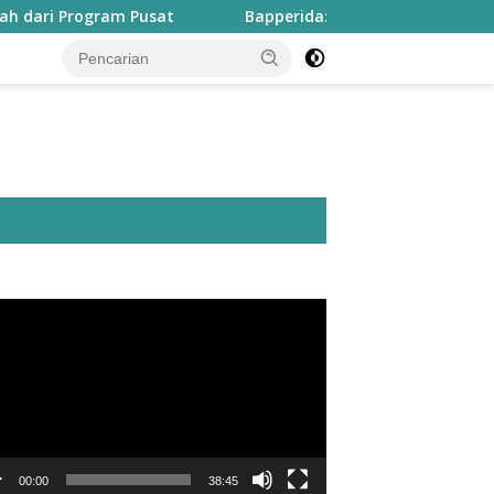
m Pusat
Bapperida: Taliabu Butuh Rp2 Triliun untuk Tu
utar
o
00:00
38:45