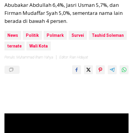
Abubakar Abdullah 6,4%, Jasri Usman 5,7%, dan
Firman Mudaffar Syah 5,0%, sementara nama lain
berada di bawah 4 persen.
News
Politik
Polmark
Survei
Tauhid Soleman
ternate
Wali Kota
Penulis: Muhammad Ilham Yahya
Editor: Rian Hidayat
Pemutar
Video