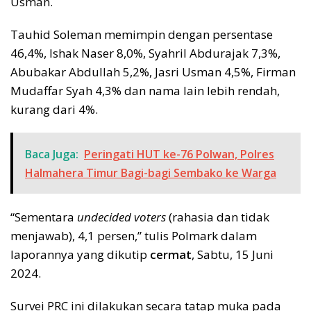
Usman.
Tauhid Soleman memimpin dengan persentase
46,4%, Ishak Naser 8,0%, Syahril Abdurajak 7,3%,
Abubakar Abdullah 5,2%, Jasri Usman 4,5%, Firman
Mudaffar Syah 4,3% dan nama lain lebih rendah,
kurang dari 4%.
Baca Juga:
Peringati HUT ke-76 Polwan, Polres
Halmahera Timur Bagi-bagi Sembako ke Warga
“Sementara
undecided voters
(rahasia dan tidak
menjawab), 4,1 persen,” tulis Polmark dalam
laporannya yang dikutip
cermat
, Sabtu, 15 Juni
2024.
Survei PRC ini dilakukan secara tatap muka pada