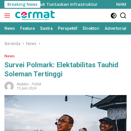
Langsung
 Rp2 Triliun untuk Tuntaskan Infrastruktur
Breaking News
NHM Ganden
ke
konten
News
Feature
Sastra
Perspektif
Direktori
Advertorial
Beranda
News
News
Survei Polmark: Elektabilitas Tauhid
Soleman Tertinggi
Redaksi
-
Politik
15 Juni 2024