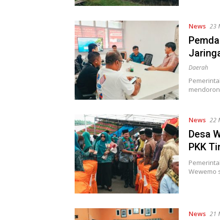
News
23 
Pemda 
Jaring
Daerah
Pemerinta
mendorong
News
22 
Desa W
PKK Ti
Pemerinta
Wewemo s
News
21 