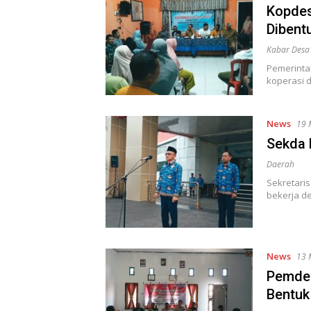
Kopdes
Dibent
Kabar Desa
Pemerinta
koperasi 
News
19 
Sekda 
Daerah
Sekretari
bekerja d
News
13 
Pemdes
Bentuk