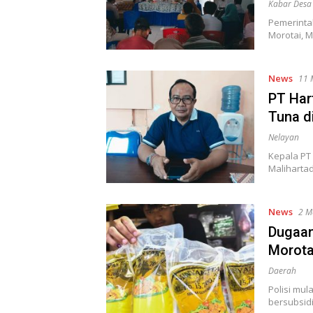
Kabar Desa
Pemerinta
Morotai, 
News
11 
PT Har
Tuna d
Nelayan
Kepala PT
Maliharta
News
2 M
Dugaan
Morota
Daerah
Polisi mu
bersubsidi