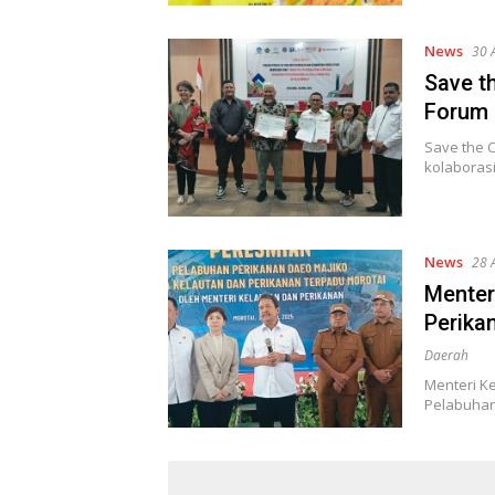
News
30 
Save th
Forum 
Save the C
kolaboras
News
28 
Menter
Perika
Daerah
Menteri K
Pelabuhan