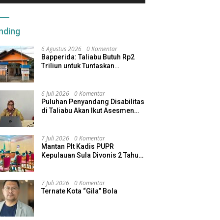
nding
6 Agustus 2026
0 Komentar
Bapperida: Taliabu Butuh Rp2
Triliun untuk Tuntaskan
Infrastruktur
6 Juli 2026
0 Komentar
Puluhan Penyandang Disabilitas
di Taliabu Akan Ikut Asesmen
dari Kemensos
7 Juli 2026
0 Komentar
Mantan Plt Kadis PUPR
Kepulauan Sula Divonis 2 Tahun
Penjara, Direktur CV SBU
Dihukum 4 Tahun
7 Juli 2026
0 Komentar
Ternate Kota “Gila” Bola