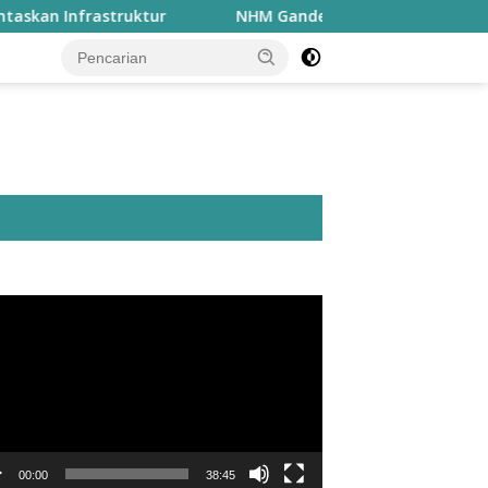
frastruktur
NHM Gandeng MGEI-SC UNG Bahas Peran Ge
utar
o
00:00
38:45