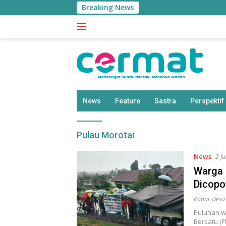
Langsung
Breaking News
ke
konten
News
Feature
Sastra
Perspektif
Pulau Morotai
News
2 J
Warga 
Dicopo
Kabar Desa
Puluhan w
Bersatu (