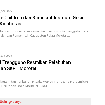
April 2025
e Children dan Stimulant Institute Gelar
Kolaborasi
hildren Indonesia bersama Stimulant Institute menggelar forum
i dengan Pemerintah Kabupaten Pulau Morotai,…
April 2025
i Trenggono Resmikan Pelabuhan
nan SKPT Morotai
elautan dan Perikanan RI Sakti Wahyu Trenggono meresmikan
 Perikanan Daeo Majiko di Pulau…
Selengkapnya