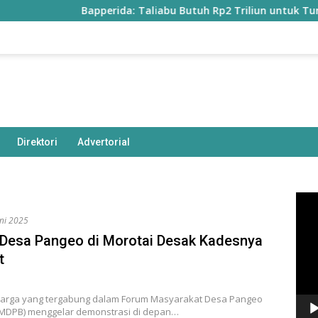
Bapperida: Taliabu Butuh Rp2 Triliun untuk Tuntaskan In
Direktori
Advertorial
Pem
Vide
uni 2025
Desa Pangeo di Morotai Desak Kadesnya
t
arga yang tergabung dalam Forum Masyarakat Desa Pangeo
FMDPB) menggelar demonstrasi di depan…