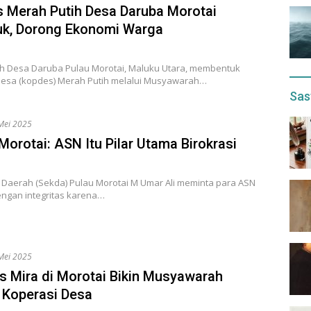
 Merah Putih Desa Daruba Morotai
uk, Dorong Ekonomi Warga
h Desa Daruba Pulau Morotai, Maluku Utara, membentuk
desa (kopdes) Merah Putih melalui Musyawarah…
Sas
Mei 2025
Morotai: ASN Itu Pilar Utama Birokrasi
s Daerah (Sekda) Pulau Morotai M Umar Ali meminta para ASN
engan integritas karena…
Mei 2025
 Mira di Morotai Bikin Musyawarah
 Koperasi Desa