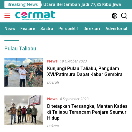
Langsung
Miskin di Maluku Utara Bertambah Jadi 77,85 Ribu Jiwa
Breaking News
ke
konten
News
Feature
Sastra
Perspektif
Direktori
Advertorial
Pulau Taliabu
News
19 Oktober 2023
Kunjungi Pulau Taliabu, Pangdam
XVI/Patimura Dapat Kabar Gembira
Daerah
News
4 September 2023
Ditetapkan Tersangka, Mantan Kades
di Taliabu Terancam Penjara Seumur
Hidup
Hukrim