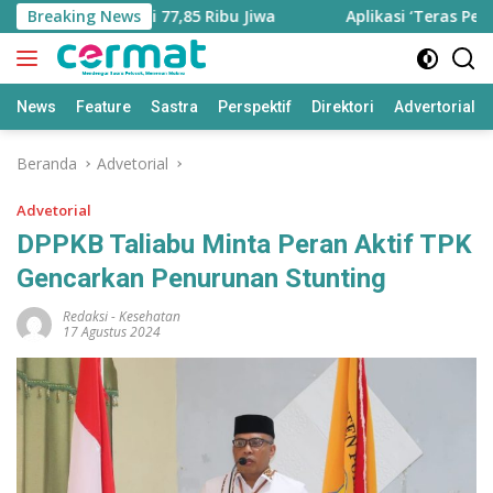
Langsung
Bertambah Jadi 77,85 Ribu Jiwa
Breaking News
Aplikasi ‘Teras Pendidi
ke
konten
News
Feature
Sastra
Perspektif
Direktori
Advertorial
Beranda
Advetorial
Advetorial
DPPKB Taliabu Minta Peran Aktif TPK
Gencarkan Penurunan Stunting
Redaksi
-
Kesehatan
17 Agustus 2024