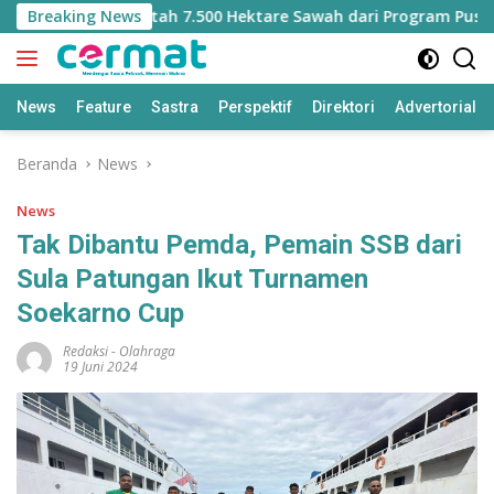
Langsung
Kehilangan Jatah 7.500 Hektare Sawah dari Program Pusat
Breaking News
ke
konten
News
Feature
Sastra
Perspektif
Direktori
Advertorial
Beranda
News
News
Tak Dibantu Pemda, Pemain SSB dari
Sula Patungan Ikut Turnamen
Soekarno Cup
Redaksi
-
Olahraga
19 Juni 2024