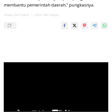
membantu pemerintah daerah,” pungkasnya.
Penulis: Eko Pujianto
Editor: Rian Hidayat
Pemutar
Video