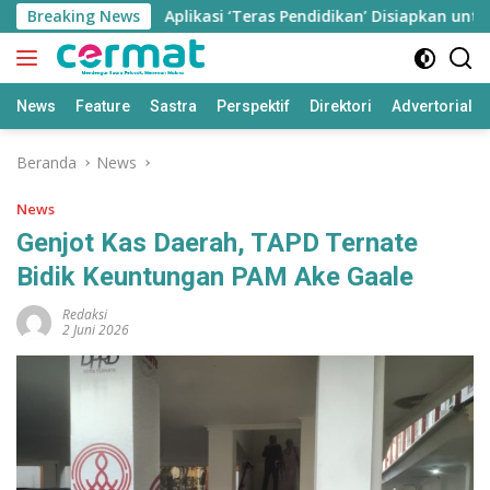
Langsung
u Jiwa
Breaking News
Aplikasi ‘Teras Pendidikan’ Disiapkan untuk Pant
ke
konten
News
Feature
Sastra
Perspektif
Direktori
Advertorial
Beranda
News
News
Genjot Kas Daerah, TAPD Ternate
Bidik Keuntungan PAM Ake Gaale
Redaksi
2 Juni 2026