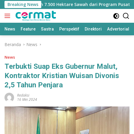
Langsung
ehilangan Jatah 7.500 Hektare Sawah dari Program Pusat
Breaking News
ke
konten
News
Feature
Sastra
Perspektif
Direktori
Advertorial
Beranda
News
News
Terbukti Suap Eks Gubernur Malut,
Kontraktor Kristian Wuisan Divonis
2,5 Tahun Penjara
Redaksi
16 Mei 2024