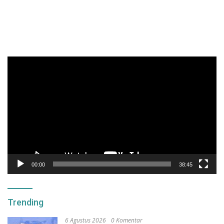
Pemutar
Video
00:00
38:45
Trending
6 Agustus 2026
0 Komentar