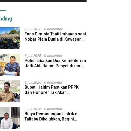
nding
9 Juli 2026
0 Komentar
Fans Diminta Taati Imbauan saat
Nobar Piala Dunia di Kawasan
Benteng Oranje
8 Juli 2026
0 Komentar
Polisi Libatkan Dua Kementerian
Jadi Ahli dalam Penyelidikan
Kapal Pengangkut Ore Nikel
Tenggelam di Halteng
8 Juli 2026
0 Komentar
Bupati Haltim Pastikan PPPK
dan Honorer Tak Akan
Dirumahkan, Pemda Siapkan
Skema Alternatif
9 Juli 2026
0 Komentar
Biaya Pemasangan Listrik di
Taliabu Dikeluhkan, Begini
Respons PLN