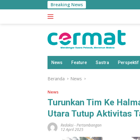
Langsung
Breaking News
BPS:
ke
konten
News
Feature
Sastra
Perspektif
Beranda
News
News
Turunkan Tim Ke Halma
Utara Tutup Aktivitas 
Redaksi
-
Pertambangan
12 April 2025