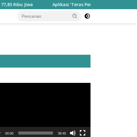
wa
Aplikasi ‘Teras Pendidikan’ Disiapkan untuk Pantau Ki
utar
o
00:00
38:45