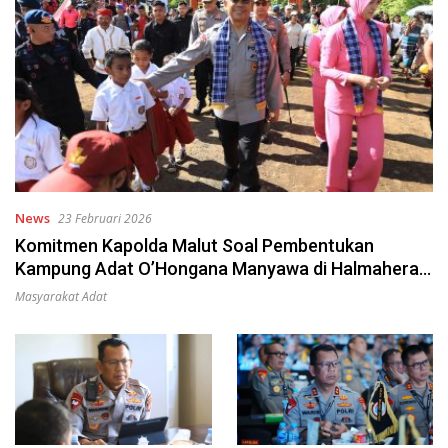
News
23 Februari 2026
Komitmen Kapolda Malut Soal Pembentukan
Kampung Adat O’Hongana Manyawa di Halmahera
Utara
Masyarakat Adat