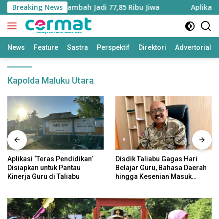
Langsung
ku Utara Bertambah Jadi 77,85 Ribu Jiwa
Breaking News
Aplikasi ‘Tera
ke
konten
News
Feature
Sastra
Perspektif
Direktori
Advertorial
Kapolda Maluku Utara
Aplikasi ‘Teras Pendidikan’
Disdik Taliabu Gagas Hari
Disiapkan untuk Pantau
Belajar Guru, Bahasa Daerah
Kinerja Guru di Taliabu
hingga Kesenian Masuk
Kurikulum