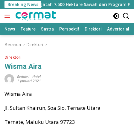
Langsung
alut Kehilangan Jatah 7.500 Hektare Sawah dari Program Pusat
Breaking News
ke
konten
News
Feature
Sastra
Perspektif
Direktori
Advertorial
Beranda
Direktori
Direktori
Wisma Aira
Redaksi
-
Hotel
1 Januari 2021
Wisma Aira
Jl. Sultan Khairun, Soa Sio, Ternate Utara
Ternate, Maluku Utara 97723