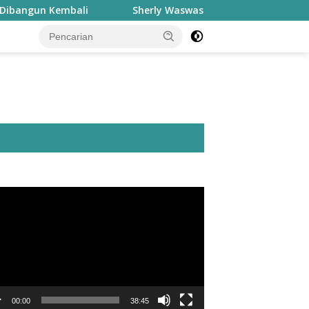
mbali
Sherly Waswas Malut Kehilangan Jatah 7.500 Hek
utar
o
00:00
38:45