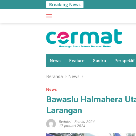
Langsung
Breaking News
Diresmikan 
ke
konten
News
Feature
Sastra
Perspektif
Beranda
News
News
Bawaslu Halmahera Uta
Larangan
Redaksi
-
Pemilu 2024
17 Januari 2024