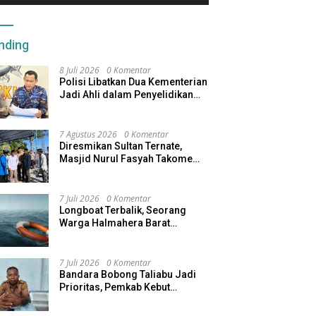
nding
8 Juli 2026
0 Komentar
Polisi Libatkan Dua Kementerian
Jadi Ahli dalam Penyelidikan
Kapal Pengangkut Ore Nikel
Tenggelam di Halteng
7 Agustus 2026
0 Komentar
Diresmikan Sultan Ternate,
Masjid Nurul Fasyah Takome
Kini Dibangun Kembali
7 Juli 2026
0 Komentar
Longboat Terbalik, Seorang
Warga Halmahera Barat
Dilaporkan Hilang
7 Juli 2026
0 Komentar
Bandara Bobong Taliabu Jadi
Prioritas, Pemkab Kebut
Pembebasan Lahan