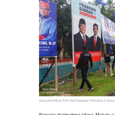
Giat penertiban PAK oleh Bawaslu Halmahera Utara,
Bawaslu Halmahera Utara, Maluku Ut