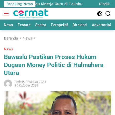
Langsung
an untuk Pantau Kinerja Guru di Taliabu
Breaking News
Disdik Taliabu
ke
konten
News
Feature
Sastra
Perspektif
Direktori
Advertorial
Beranda
News
News
Bawaslu Pastikan Proses Hukum
Dugaan Money Politic di Halmahera
Utara
Redaksi
-
Pilkada 2024
10 Oktober 2024