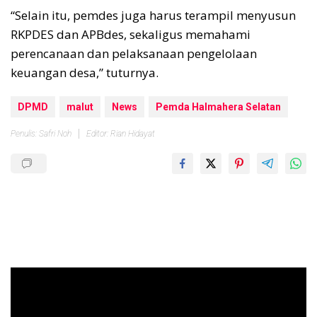
“Selain itu, pemdes juga harus terampil menyusun
RKPDES dan APBdes, sekaligus memahami
perencanaan dan pelaksanaan pengelolaan
keuangan desa,” tuturnya.
DPMD
malut
News
Pemda Halmahera Selatan
Penulis: Safri Noh
Editor: Rian Hidayat
Pemutar
Video