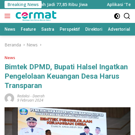
Langsung
tara Bertambah Jadi 77,85 Ribu Jiwa
Breaking News
Aplikasi ‘Teras P
ke
konten
News
Feature
Sastra
Perspektif
Direktori
Advertorial
Beranda
News
News
Bimtek DPMD, Bupati Halsel Ingatkan
Pengelolaan Keuangan Desa Harus
Transparan
Redaksi
-
Daerah
9 Februari 2024