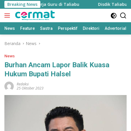
Langsung
uk Pantau Kinerja Guru di Taliabu
Breaking News
Disdik Taliabu Gagas
ke
konten
News
Feature
Sastra
Perspektif
Direktori
Advertorial
Beranda
News
News
Burhan Ancam Lapor Balik Kuasa
Hukum Bupati Halsel
Redaksi
25 Oktober 2023