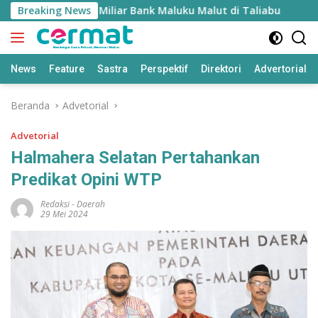
Langsung
 Fraud Rp1,8 Miliar Bank Maluku Malut di Taliabu
Breaking News
BPS
ke
konten
News
Feature
Sastra
Perspektif
Direktori
Advertorial
Beranda
Advetorial
Advetorial
Halmahera Selatan Pertahankan
Predikat Opini WTP
Redaksi
-
Daerah
29 Mei 2024