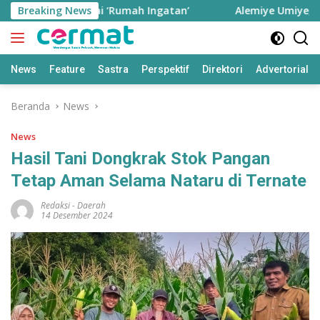
Langsung
ernate sebagai ‘Rumah Ingatan’
Breaking News
Alemiye Umiye, Seiya
ke
konten
News
Feature
Sastra
Perspektif
Direktori
Advertorial
Beranda
News
News
Hasil Tani Dongkrak Stok Pangan
Tetap Aman Selama Nataru di Ternate
Redaksi
-
Daerah
14 Desember 2024