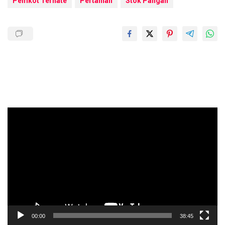
Pemkot Ternate
Pertanian
Stok Pangan
Pemutar
Video
00:00
38:45