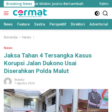
Langsung
nggi, Penduduk Miskin Justru Bertambah
Breaking News
Fahreza Oga
ke
konten
News
Feature
Sastra
Perspektif
Direktori
Advertorial
Beranda
News
News
Jaksa Tahan 4 Tersangka Kasus
Korupsi Jalan Dukono Usai
Diserahkan Polda Malut
Redaksi
1 Agustus 2024