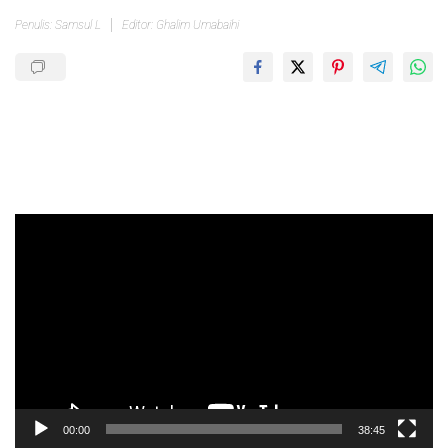
Penulis: Samsul L
Editor: Ghalim Umabaihi
Pemutar
Video
00:00
38:45