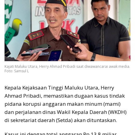
Kajati Maluku Utara, Herry Ahmad Pribadi saat diwawancarai awak media.
Foto: Samsul L
Kepala Kejaksaan Tinggi Maluku Utara, Herry
Ahmad Pribadi, memastikan dugaan kasus tindak
pidana korupsi anggaran makan minum (mami)
dan perjalanan dinas Wakil Kepala Daerah (WKDH)
di sekretariat daerah (Setda) akan dituntaskan.
Kasus ini dengan total anggaran Rp 13,8 miliar.