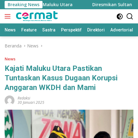
Langsung
enjaga Inflasi Maluku Utara
Breaking News
Diresmikan Sultan Terna
ke
konten
News
Feature
Sastra
Perspektif
Direktori
Advertorial
Beranda
News
News
Kajati Maluku Utara Pastikan
Tuntaskan Kasus Dugaan Korupsi
Anggaran WKDH dan Mami
Redaksi
30 Januari 2025