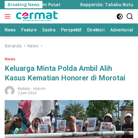
Langsung
awah dari Program Pusat
Breaking News
Bapperida: Taliabu Butuh Rp2 
ke
konten
News
Feature
Sastra
Perspektif
Direktori
Advertorial
Beranda
News
News
Keluarga Minta Polda Ambil Alih
Kasus Kematian Honorer di Morotai
Redaksi
-
Hukrim
3 Juni 2024