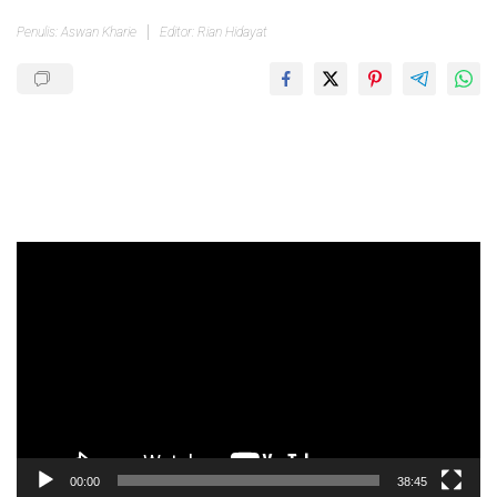
Penulis: Aswan Kharie
Editor: Rian Hidayat
Pemutar
Video
00:00
38:45