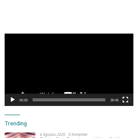
Pemutar
Video
00:00
38:45
Trending
6 Agustus 2026
0 Komentar