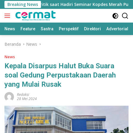
Langsung
amai Ajukan Kritik saat Hadiri Seminar Kopdes Merah Putih
Breaking News
ke
konten
News
Feature
Sastra
Perspektif
Direktori
Advertorial
Beranda
News
News
Kepala Disarpus Halut Buka Suara
soal Gedung Perpustakaan Daerah
yang Mulai Rusak
Redaksi
28 Mei 2024