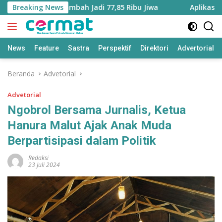
Langsung
u Utara Bertambah Jadi 77,85 Ribu Jiwa
Breaking News
Aplikasi ‘Teras
ke
konten
News
Feature
Sastra
Perspektif
Direktori
Advertorial
Beranda
Advetorial
Advetorial
Ngobrol Bersama Jurnalis, Ketua
Hanura Malut Ajak Anak Muda
Berpartisipasi dalam Politik
Redaksi
23 Juli 2024