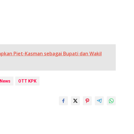
pkan Piet-Kasman sebagai Bupati dan Wakil
News
OTT KPK