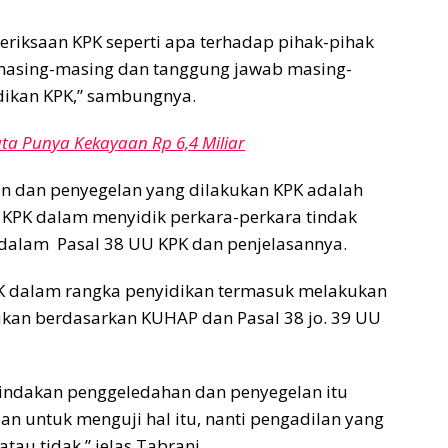
eriksaan KPK seperti apa terhadap pihak-pihak
masing-masing dan tanggung jawab masing-
idikan KPK,” sambungnya.
ta Punya Kekayaan Rp 6,4 Miliar
han dan penyegelan yang dilakukan KPK adalah
i KPK dalam menyidik perkara-perkara tindak
dalam Pasal 38 UU KPK dan penjelasannya.
K dalam rangka penyidikan termasuk melakukan
kan berdasarkan KUHAP dan Pasal 38 jo. 39 UU
tindakan penggeledahan dan penyegelan itu
lan untuk menguji hal itu, nanti pengadilan yang
tau tidak,” jelas Tabrani.