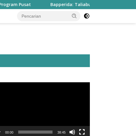
t
Bapperida: Taliabu Butuh Rp2 Triliun untuk Tuntaska
utar
o
00:00
38:45