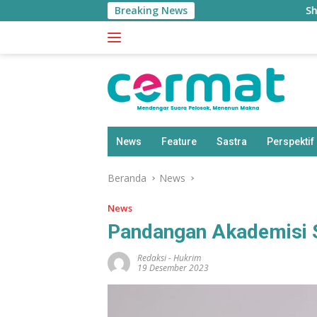
Langsung
Breaking News
Sherly Waswas M
ke
konten
News
Feature
Sastra
Perspektif
Beranda
News
News
Pandangan Akademisi S
Redaksi
-
Hukrim
19 Desember 2023