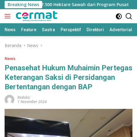
Langsung
ilangan Jatah 7.500 Hektare Sawah dari Program Pusat
Breaking News
ke
konten
News
Feature
Sastra
Perspektif
Direktori
Advertorial
Beranda
News
News
Penasehat Hukum Muhaimin Pertegas
Keterangan Saksi di Persidangan
Bertentangan dengan BAP
Redaksi
1 November 2024