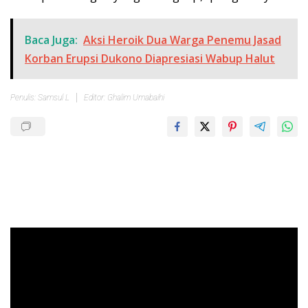
Baca Juga:
Aksi Heroik Dua Warga Penemu Jasad
Korban Erupsi Dukono Diapresiasi Wabup Halut
Penulis: Samsul L
Editor: Ghalim Umabaihi
Pemutar
Video