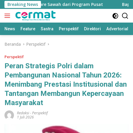
Langsung
 7.500 Hektare Sawah dari Program Pusat
Breaking News
Bapperida: Ta
ke
konten
News
Feature
Sastra
Perspektif
Direktori
Advertorial
Beranda
Perspektif
Perspektif
Peran Strategis Polri dalam
Pembangunan Nasional Tahun 2026:
Menimbang Prestasi Institusional dan
Tantangan Membangun Kepercayaan
Masyarakat
Redaksi
-
Perspektif
1 Juli 2026