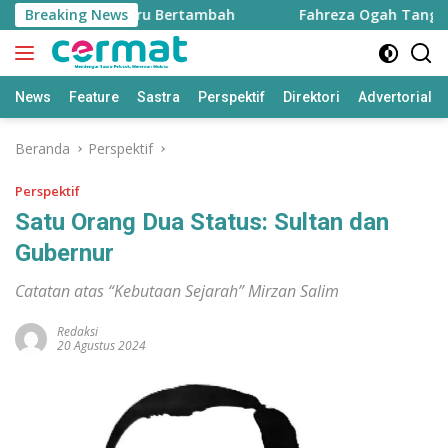
Langsung
kin Justru Bertambah
Breaking News
Fahreza Ogah Tanggapi Dugaan F
ke
konten
News
Feature
Sastra
Perspektif
Direktori
Advertorial
Beranda
Perspektif
Perspektif
Satu Orang Dua Status: Sultan dan
Gubernur
Catatan atas “Kebutaan Sejarah” Mirzan Salim
Redaksi
20 Agustus 2024