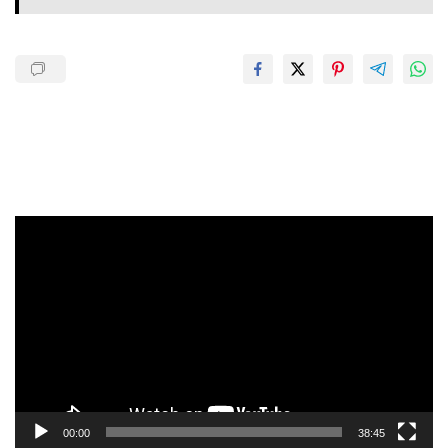
Pemutar
Video
00:00
38:45