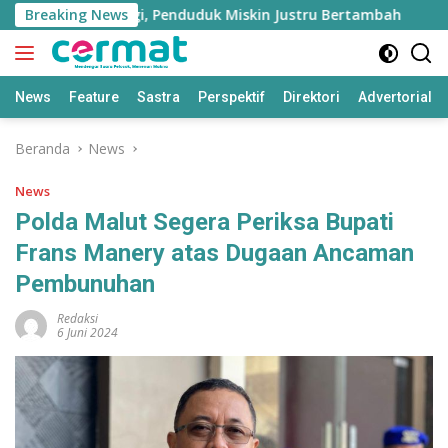
Langsung
Tumbuh Tinggi, Penduduk Miskin Justru Bertambah
Breaking News
Fa
ke
konten
News
Feature
Sastra
Perspektif
Direktori
Advertorial
Beranda
News
News
Polda Malut Segera Periksa Bupati
Frans Manery atas Dugaan Ancaman
Pembunuhan
Redaksi
6 Juni 2024