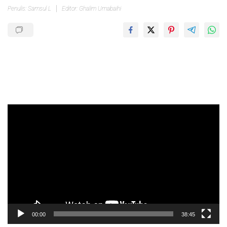
Penulis: Samsul L
Editor: Ghalim Umabaihi
Pemutar
Video
00:00
38:45