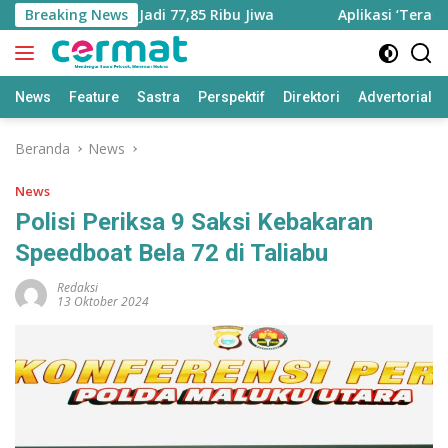
Langsung
Bertambah Jadi 77,85 Ribu Jiwa
Breaking News
Aplikasi ‘Teras Pendidi
ke
konten
News
Feature
Sastra
Perspektif
Direktori
Advertorial
Beranda
News
News
Polisi Periksa 9 Saksi Kebakaran
Speedboat Bela 72 di Taliabu
Redaksi
13 Oktober 2024