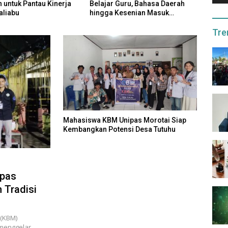
Guru, Bahasa Daerah
Agustus, Warga Taliabu Harap
Pasti
esenian Masuk
Pertamax Lebih Murah Lagi
Tetap
m
Tre
Mahasiswa KBM Unipas Morotai Siap
Kembangkan Potensi Desa Tutuhu
ipas
 Tradisi
 (KBM)
 menggelar