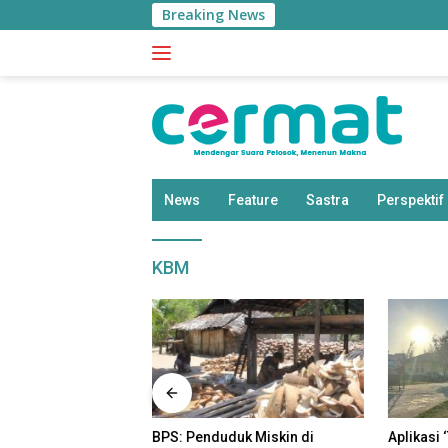
Langsung
Breaking News
ke
konten
News
Feature
Sastra
Perspektif
KBM
uk Miskin di
Aplikasi ‘Teras Pendidikan’
Disdik T