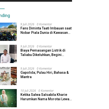
kan Program Afirmasi
Menjaga Inflasi Maluku Utara
M
 Berjalan
K
nding
9 Juli 2026
0 Komentar
Fans Diminta Taati Imbauan saat
Nobar Piala Dunia di Kawasan
Benteng Oranje
9 Juli 2026
0 Komentar
Biaya Pemasangan Listrik di
Taliabu Dikeluhkan, Begini
Respons PLN
9 Juli 2026
0 Komentar
Gapolida; Pulau Hiri, Bahasa &
Mantra
10 Juli 2026
0 Komentar
Ketika Salwa Salsabila Kharie
Harumkan Nama Morotai Lewat
Duta Ekobudaya Indonesia