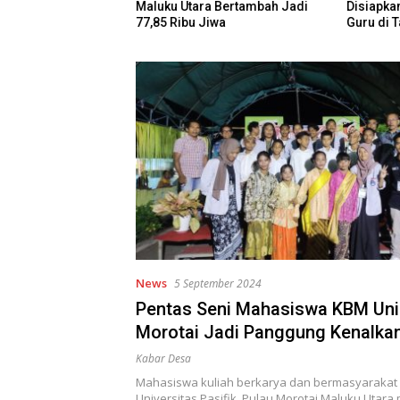
a Bertambah Jadi
Disiapkan untuk Pantau Kinerja
Belajar 
iwa
Guru di Taliabu
hingga K
Kurikulu
News
5 September 2024
Pentas Seni Mahasiswa KBM Un
Morotai Jadi Panggung Kenalkan
Kabar Desa
Mahasiswa kuliah berkarya dan bermasyarakat
Universitas Pasifik, Pulau Morotai Maluku Utara