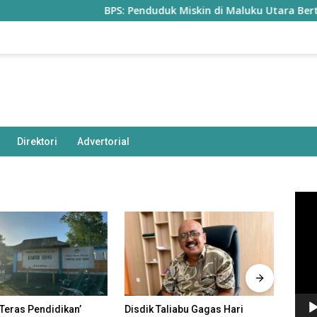
BPS: Penduduk Miskin di Maluku Utara Bertambah Ja
Direktori
Advertorial
Pem
Vide
aliabu Gagas Hari
Harga BBM Turun Mulai
Statu