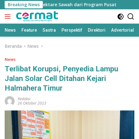
Langsung
Jatah 7.500 Hektare Sawah dari Program Pusat
Breaking News
Bapperi
ke
konten
News
Feature
Sastra
Perspektif
Direktori
Advertorial
Beranda
News
News
Terlibat Korupsi, Penyedia Lampu
Jalan Solar Cell Ditahan Kejari
Halmahera Timur
Redaksi
26 Oktober 2023