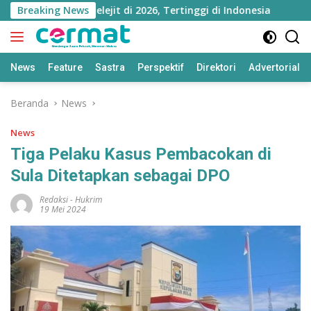
Langsung
uku Utara Melejit di 2026, Tertinggi di Indonesia
Breaking News
Nin
ke
konten
News
Feature
Sastra
Perspektif
Direktori
Advertorial
Beranda
News
News
Tiga Pelaku Kasus Pembacokan di
Sula Ditetapkan sebagai DPO
Redaksi
-
Hukrim
19 Mei 2024