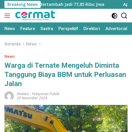
Langsung
 Maluku Utara Bertambah Jadi 77,85 Ribu Jiwa
Breaking News
Aplikasi 
ke
konten
News
Feature
Sastra
Perspektif
Direktori
Advertorial
Beranda
News
News
Warga di Ternate Mengeluh Diminta
Tanggung Biaya BBM untuk Perluasan
Jalan
Redaksi
-
Pelayanan Publik
20 November 2024