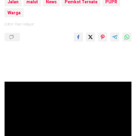
Jalan
malut
News
Pemkot Ternate
PUPR
Warga
Editor: Rian Hidayat
Pemutar
Video