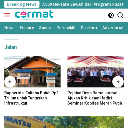
Langsung
hilangan Jatah 7.500 Hektare Sawah dari Program Pusat
Breaking News
ke
konten
News
Feature
Sastra
Perspektif
Direktori
Advertorial
Jalan
Bapperida: Taliabu Butuh Rp2
Pejabat Desa Ramai-ramai
Triliun untuk Tuntaskan
Ajukan Kritik saat Hadiri
Infrastruktur
Seminar Kopdes Merah Putih