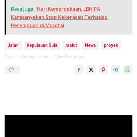
Baca Juga:
Hari Kemerdekaan, LBH PA
Kampanyekan Stop Kekerasan Terhadap
Perempuan di Morotai
Jalan
Kepulauan Sula
malut
News
proyek
Penulis: La Ode Hizrat Kasim
Editor: Rian Hidayat
Pemutar
Video