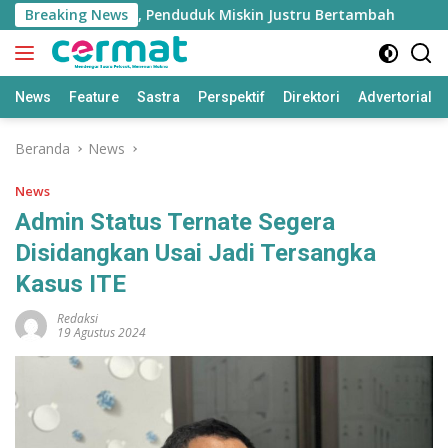
Langsung
Tumbuh Tinggi, Penduduk Miskin Justru Bertambah
Breaking News
Fah
ke
konten
News
Feature
Sastra
Perspektif
Direktori
Advertorial
Beranda
News
News
Admin Status Ternate Segera
Disidangkan Usai Jadi Tersangka
Kasus ITE
Redaksi
19 Agustus 2024