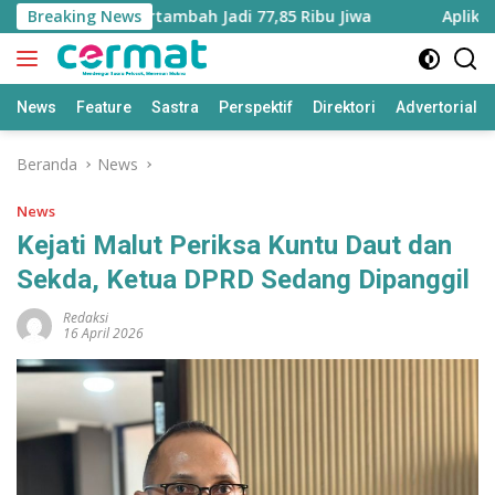
Langsung
luku Utara Bertambah Jadi 77,85 Ribu Jiwa
Breaking News
Aplikasi ‘T
ke
konten
News
Feature
Sastra
Perspektif
Direktori
Advertorial
Beranda
News
News
Kejati Malut Periksa Kuntu Daut dan
Sekda, Ketua DPRD Sedang Dipanggil
Redaksi
16 April 2026