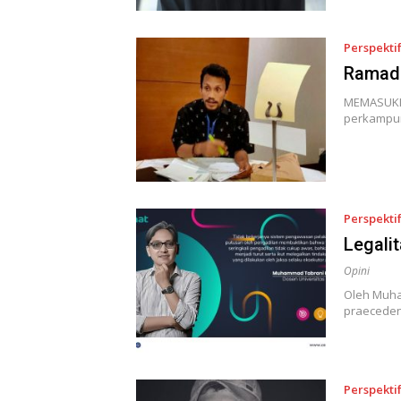
Perspekti
Ramada
MEMASUKI 
perkampun
Perspekti
Legali
Opini
Oleh Muha
praeceden
Perspekti