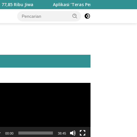
 Jiwa
Aplikasi ‘Teras Pendidikan’ Disiapkan untuk Panta
utar
o
00:00
38:45