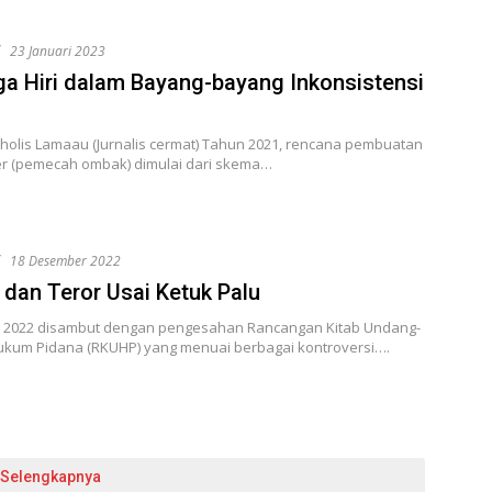
f
23 Januari 2023
a Hiri dalam Bayang-bayang Inkonsistensi
holis Lamaau (Jurnalis cermat) Tahun 2021, rencana pembuatan
r (pemecah ombak) dimulai dari skema…
f
18 Desember 2022
dan Teror Usai Ketuk Palu
2022 disambut dengan pengesahan Rancangan Kitab Undang-
kum Pidana (RKUHP) yang menuai berbagai kontroversi….
Selengkapnya