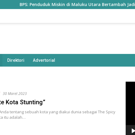
PS: Penduduk Miskin di Maluku Utara Bertambah Jadi 77,85 Ribu
Direktori
Advertorial
Pem
Vide
f
30 Maret 2023
te Kota Stunting”
nda tentang sebuah kota yang diakui dunia sebagai The Spicy
ta itu adalah…