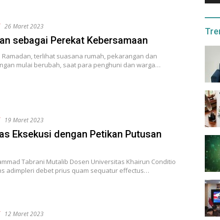
f
26 Maret 2023
Tre
n sebagai Perekat Kebersamaan
Ramadan, terlihat suasana rumah, pekarangan dan
gan mulai berubah, saat para penghuni dan warga…
f
19 Maret 2023
tas Eksekusi dengan Petikan Putusan
mmad Tabrani Mutalib Dosen Universitas Khairun Conditio
s adimpleri debet prius quam sequatur effectus…
f
12 Maret 2023