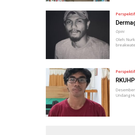
Perspekti
Dermag
Opini
Oleh: Nurk
breakwate
Perspekti
RKUHP 
Desember 
Undang Hu