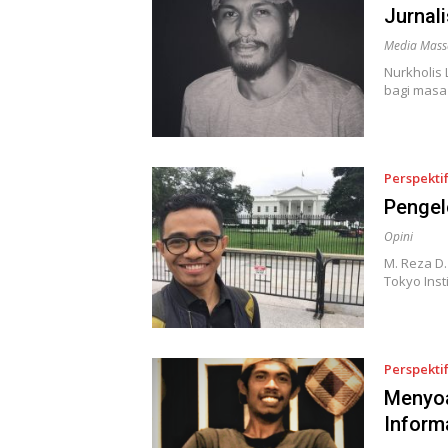
Jurnal
Media Mass
Nurkholis
bagi masa
Perspekti
Pengel
Opini
M. Reza D.
Tokyo Inst
Perspekti
Menyoa
Inform