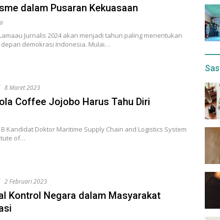
isme dalam Pusaran Kekuasaan
a
 Lamaau Jurnalis 2024 akan menjadi tahun paling menentukan
 depan demokrasi Indonesia. Mulai…
Sas
f
8 Maret 2023
ola Coffee Jojobo Harus Tahu Diri
 B Kandidat Doktor Maritime Supply Chain and Logistics System
itute of…
f
2 Februari 2023
l Kontrol Negara dalam Masyarakat
asi