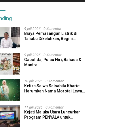
nding
9 Juli 2026
0 Komentar
Biaya Pemasangan Listrik di
Taliabu Dikeluhkan, Begini
Respons PLN
9 Juli 2026
0 Komentar
Gapolida; Pulau Hiri, Bahasa &
Mantra
10 Juli 2026
0 Komentar
Ketika Salwa Salsabila Kharie
Harumkan Nama Morotai Lewat
Duta Ekobudaya Indonesia
11 Juli 2026
0 Komentar
Kejati Maluku Utara Luncurkan
Program PENYALA untuk
Tingkatkan Kinerja Jaksa