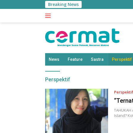
Langsung
Breaking News
B
ke
konten
News
Feature
Sastra
Perspektif
Perspektif
Perspekti
“Terna
TAHUKAH A
Island? Ko