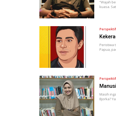
“Wajah be
kuasa. Sa
Perspekti
Kekera
Peristiwa 
Papua, pa
Perspekti
Manusi
Masih ing
Bjorka? Y