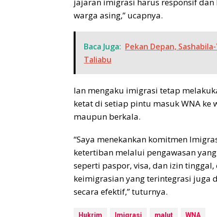
jajaran imigrasi harus responsif dan
warga asing,” ucapnya.
Baca Juga:
Pekan Depan, Sashabila-Y
Taliabu
Ian mengaku imigrasi tetap melak
ketat di setiap pintu masuk WNA ke w
maupun berkala.
“Saya menekankan komitmen Imigra
ketertiban melalui pengawasan yang
seperti paspor, visa, dan izin tinggal
keimigrasian yang terintegrasi jug
secara efektif,” tuturnya.
Hukrim
Imigrasi
malut
WNA