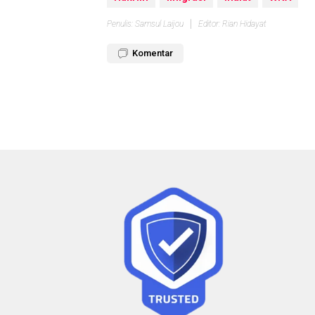
Penulis: Samsul Laijou
Editor: Rian Hidayat
Komentar