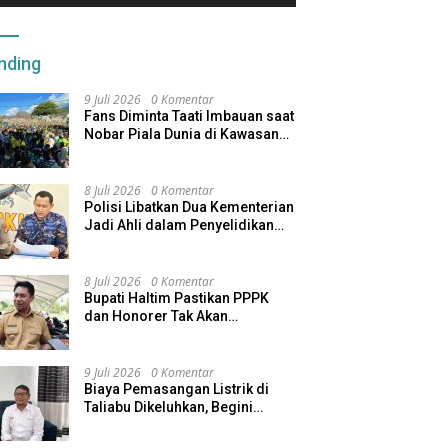
nding
9 Juli 2026
0 Komentar
Fans Diminta Taati Imbauan saat
Nobar Piala Dunia di Kawasan
Benteng Oranje
8 Juli 2026
0 Komentar
Polisi Libatkan Dua Kementerian
Jadi Ahli dalam Penyelidikan
Kapal Pengangkut Ore Nikel
Tenggelam di Halteng
8 Juli 2026
0 Komentar
Bupati Haltim Pastikan PPPK
dan Honorer Tak Akan
Dirumahkan, Pemda Siapkan
Skema Alternatif
9 Juli 2026
0 Komentar
Biaya Pemasangan Listrik di
Taliabu Dikeluhkan, Begini
Respons PLN