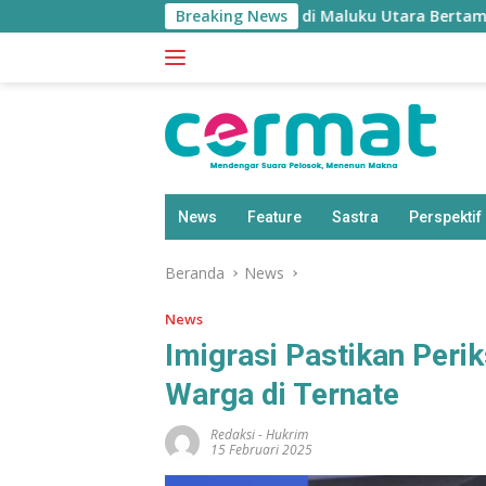
Langsung
BPS: Penduduk Miskin di Maluku Utara Bertambah Jadi 77,85
Breaking News
ke
konten
News
Feature
Sastra
Perspektif
Beranda
News
News
Imigrasi Pastikan Per
Warga di Ternate
Redaksi
-
Hukrim
15 Februari 2025